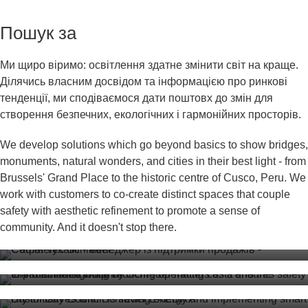
Пошук за
Ми щиро віримо: освітлення здатне змінити світ на краще.
Ділячись власним досвідом та інформацією про ринкові
тенденції, ми сподіваємося дати поштовх до змін для
створення безпечних, екологічних і гармонійних просторів.
We develop solutions which go beyond basics to show bridges,
monuments, natural wonders, and cities in their best light - from
Блог
Блог
Brussels' Grand Place to the historic centre of Cusco, Peru. We
Блог
Люди в освітленні: Сафія Тухамі
work with customers to co-create distinct spaces that couple
Під землею: важливість якісного
Блог
Міст до розумного міста: досвід Брістоля
26 травня 2026
safety with aesthetic refinement to promote a sense of
Блог
освітлення тунелів
в енергозбереженні
community. And it doesn't stop there.
Освітлення як критична інфраструктура
17 квітня 2026
Життя@Schréder
Розумне керування освітленням як
17 квітня 2026
для сучасних залізниць
Блог
основа для предиктивного
Тунельне освітлення
6 квітня 2026
Розумне місто
техобслуговування
Нова якість вражень: система
Блог
Екобезпека
Розумна мобільність
12 березня 2026
динамічного освітлення "Charleroi Dome"