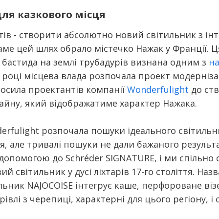
ля казкового місця
нтів - створити абсолютно новий світильник з і
ме цей шлях обрало містечко Нажак у Франції. Ц
 бастида на землі трубадурів визнана одним з
на
11 році місцева влада розпочала проект модерніза
росила проектантів компанії
Wonderfulight
до ст
зайну, який відображатиме характер Нажака.
erfulight розпочала пошуки ідеального світильн
я, але тривалі пошуки не дали бажаного результа
 допомогою до Schréder SIGNATURE, і ми спільно
й світильник у дусі ліхтарів 17-го століття. Наз
ильник NAJOCOISE інтегрує каше, перфороване ві
івлі з черепиці, характерні для цього регіону, і