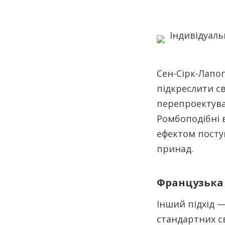
Сен-Сірк-Лапоп
підкреслити с
перепроектува
Ромбоподібні 
ефектом посту
принад.
Французька 
Інший підхід 
стандартних с