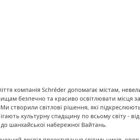
ліття компанія Schréder допомагає містам, неве
елищам безпечно та красиво освітлювати місця з
Ми створили світлові рішення, які підкреслюють
рігають культурну спадщину по всьому світу - ві
і до шанхайської набережної Вайтань.
чезний досвід проектування світильників, опор