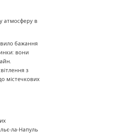
иявило бажання
инки: вони
айн.
вітлення з
до містечкових
их
ельє-ла-Напуль