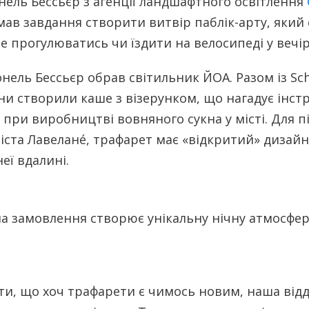
нель Бессьєр з агенції ландшафтного освітлення
мав завдання
створити витвір паблік-арту, який
е прогулюватись чи їздити на велосипеді у вечір
нель Бессьєр обрав світильник ЙОА. Разом із Sc
ни створили каше з візерунком, що нагадує інст
 при виробництві вовняного сукна у місті. Для п
міста Лавеланé, трафарет має «відкритий» дизай
еї вдалині.
ти, що хоч трафарети є чимось новим, наша відд