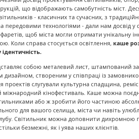
трукцій
, що відображають самобутність міст. Дес
ітильників - класичних та сучасних, з традицій
а передовими технологіями - дали нам досвід у 
фаретів, щоб міста могли отримати унікальну ін
ою. Коли справа стосується освітлення,
каше ро
 ідентичність.
ставляє собою металевий лист, штампований за
м дизайном, створеним у співпраці із замовник
я проектів слугували культурна спадщина, реміс
ий міжнародний
кінофестиваль.
Каше можна поєдн
тильниками або ж зробити його частиною абсо
льного для вашого селища, міста чи навіть улюб
лубу. Світильник можна доповнити дихромною п
тільки безмежні, як і уява наших клієнтів.