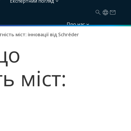
Експертний погляд
Про нас
сть міст: інновації від Schréder
що
ь міст: