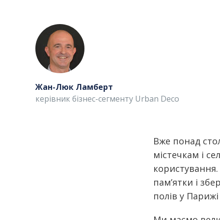
Жан-Люк Ламберт
керівник бізнес-сегменту Urban Deco
Вже понад сто
містечкам і с
користування. 
пам’ятки і збе
полів у Париж
Ми маємо
вели