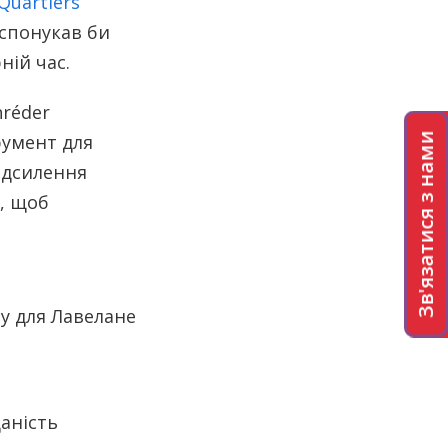
Quartiers
 спонукав би
ній час.
hréder
румент для
Зв'язатися з нами
ідсилення
н, щоб
аність