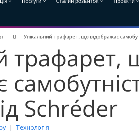
ція
Послуги
Сталий розвиток
Проєкти
ог
Унікальний трафарет, що відображає самобутні
й трафарет, 
 самобутніст
від Schréder
ру
Технологія