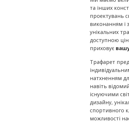
та інших конс
проектувань св
виконанням і з
унікальних тра
доступною цін
приховує
вашу
Трафарет пред
індивідуальни
натхненням дл
навіть відом
існуючими сві
дизайну, уніка
спортивного к
можливості нас