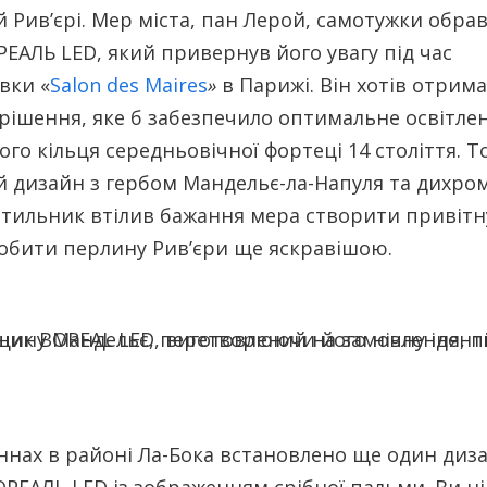
 Рив’єрі. Мер міста, пан Лерой, самотужки обра
ЕАЛЬ LED, який привернув його увагу під час
вки «
Salon des Maires
»
в Парижі. Він хотів отрим
 рішення, яке б забезпечило оптимальне освітле
го кільця середньовічної фортеці 14 століття. 
 дизайн з гербом Мандельє-ла-Напуля та дихр
ітильник втілив бажання мера створити привітн
робити перлину Рив’єри ще яскравішою.
аннах в районі Ла-Бока встановлено ще один диз