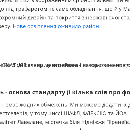
РЕАЛЬ LED із зображенням срібної пальми. Ви ні
що під трафаретом те саме обладнання, що й у М
хромний дизайн та покриття з нержавіючої ст
феру.
Нове освітлення оживило район.
 - основа стандарту (і кілька слів про 
 немає жодних обмежень. Ми можемо додати їх д
естселерів, у тому числі ШАФЛ, ФЛЕКСІЮ та ЙОА.
літет Лавелане, містечка біля підніжжя Піренеї