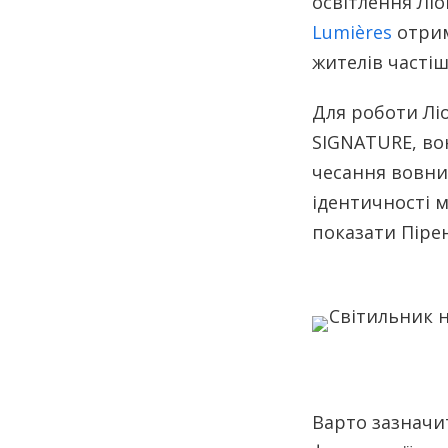
освітлення Ліо
Lumières
отри
жителів частіш
Для роботи Ліо
SIGNATURE, во
чесання вовни
ідентичності 
показати Пірен
Варто зазначи