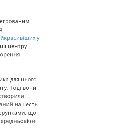
нтегрованим
я
йкрасивіших у
ції центру
ворення
ика для цього
ту. Тоді вони
 створили
ваний на честь
зерунками, що
 середньовічні