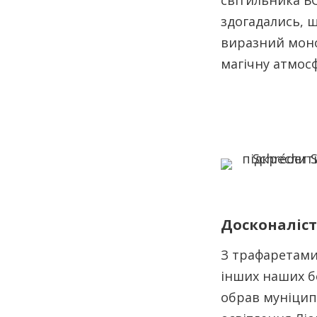
світильника БО
здогадались, 
виразний моно
магічну атмос
Досконалість
З трафаретами
інших наших б
обрав муніципа