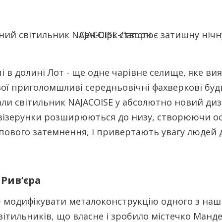
і в долині Лот - ще одне чарівне селище, яке в
вої приголомшливі середньовічні фахверкові буд
ли світильник NAJACOISE у абсолютно новий диз
візерунки розширюються до низу, створюючи ос
пового затемнення, і привертають увагу людей 
Рив’єра
— модифікувати металоконструкцію одного з наш
вітильників, що власне і зробило містечко Манд