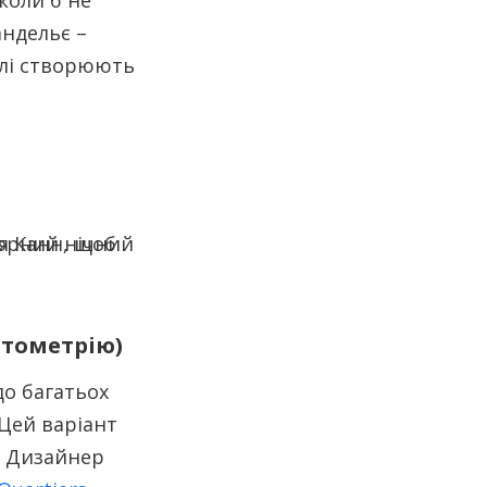
коли б не
андельє –
алі створюють
фотометрію)
о багатьох
 Цей варіант
в. Дизайнер