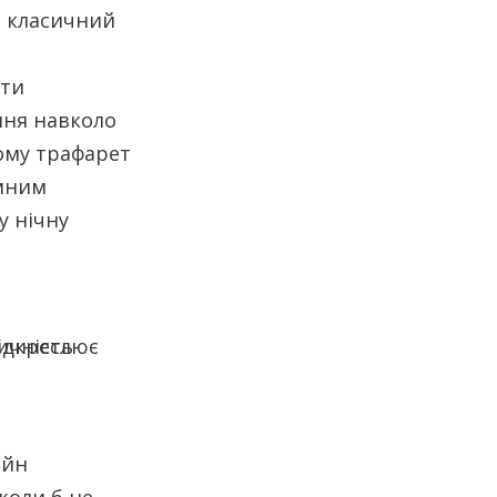
в класичний
ати
ння навколо
Тому трафарет
омним
у нічну
айн