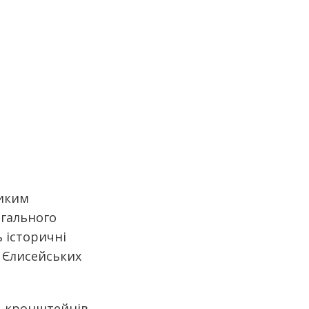
ликим
агального
 історичні
д Єлисейських
, кронштейнів