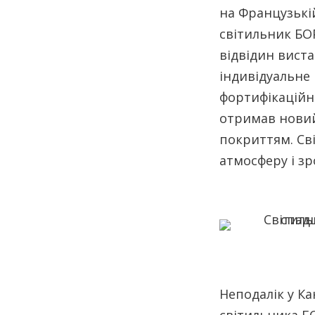
на Французькій
світильник БОР
відвідин виста
індивідуальне
фортифікаційно
отримав новий
покриттям. Св
атмосферу і з
Неподалік у К