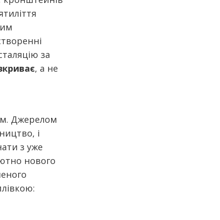
ятиліття
ним
створенні
сталяцію за
зкриває
, а не
ом. Джерелом
ництво, і
ати з уже
лютно нового
леного
лівкою: