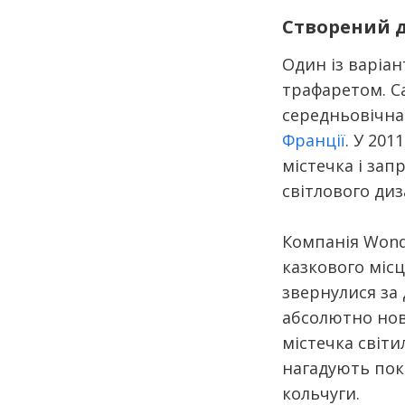
Створений д
Один із варіа
трафаретом. Са
середньовічна
Франції
. У 20
містечка і зап
світлового ди
Компанія Wond
казкового місц
звернулися за
абсолютно нови
містечка світ
нагадують покр
кольчуги.